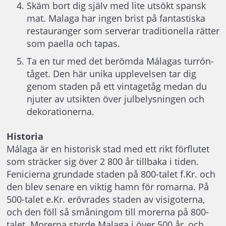
Skäm bort dig själv med lite utsökt spansk
mat. Malaga har ingen brist på fantastiska
restauranger som serverar traditionella rätter
som paella och tapas.
Ta en tur med det berömda Málagas turrón-
tåget. Den här unika upplevelsen tar dig
genom staden på ett vintagetåg medan du
njuter av utsikten över julbelysningen och
dekorationerna.
Historia
Málaga är en historisk stad med ett rikt förflutet
som sträcker sig över 2 800 år tillbaka i tiden.
Fenicierna grundade staden på 800-talet f.Kr. och
den blev senare en viktig hamn för romarna. På
500-talet e.Kr. erövrades staden av visigoterna,
och den föll så småningom till morerna på 800-
talet. Morerna styrde Malaga i över 500 år, och