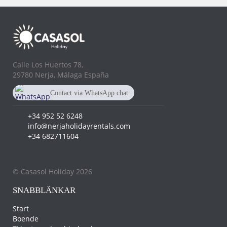
Calle Los Huertos 78,
29780 Nerja, Málaga España
Contact via WhatsApp chat
+34 682 711 604
+34 952 52 6248
info@nerjaholidayrentals.com
+34 682711604
© Casasol Holiday 2026
SNABBLÄNKAR
Start
Boende