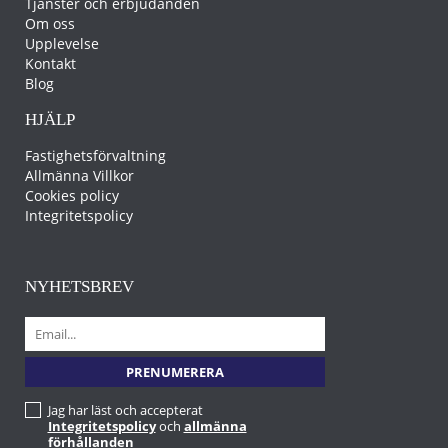
Tjänster och erbjudanden
Om oss
Upplevelse
Kontakt
Blog
HJÄLP
Fastighetsförvaltning
Allmänna Villkor
Cookies policy
Integritetspolicy
NYHETSBREV
Jag har läst och accepterat
Integritetspolicy
och
allmänna
förhållanden