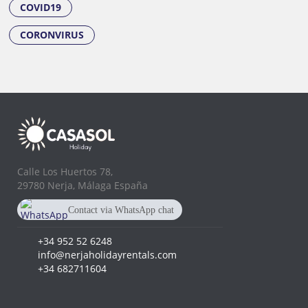
COVID19
CORONVIRUS
Calle Los Huertos 78,
29780 Nerja, Málaga España
Contact via WhatsApp chat
+34 682 711 604
+34 952 52 6248
info@nerjaholidayrentals.com
+34 682711604