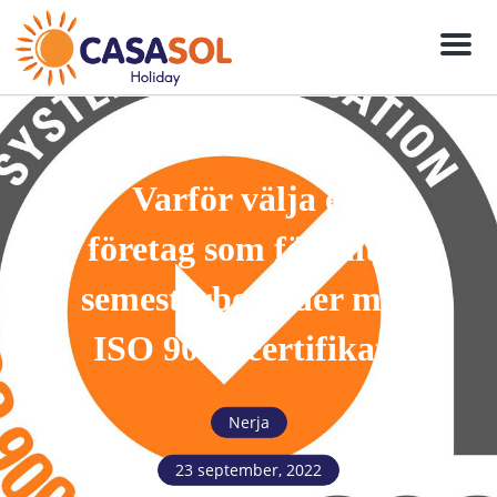
Meny
Varför välja ett
företag som förvaltar
semesterbostäder med
ISO 9001-certifikat?
Nerja
23 september, 2022