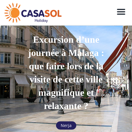
Men
Excursion d’une
journée à Malaga :
que faire lors de la
visite de cette ville
magnifique et
relaxante ?
Nerja