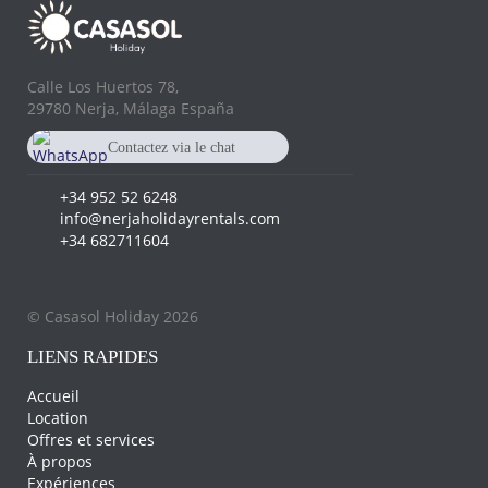
Calle Los Huertos 78,
29780 Nerja, Málaga España
Contactez via le chat
Whatsapp
+34 682 711 604
+34 952 52 6248
info@nerjaholidayrentals.com
+34 682711604
© Casasol Holiday 2026
LIENS RAPIDES
Accueil
Location
Offres et services
À propos
Expériences