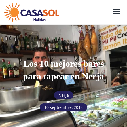
Men
Los 10 mejores bares
para tapear en Nerja
Nerja
10 septiembre, 2018