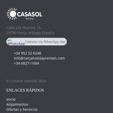
Calle Los Huertos 78,
29780 Nerja, Málaga España
Contacta via WhatsApp chat
+34 682 711 604
+34 952 52 6248
info@nerjaholidayrentals.com
+34 682711604
© Casasol Holiday 2026
ENLACES RÁPIDOS
Inicio
Alojamientos
Ofertas y Servicios