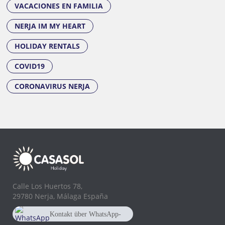
VACACIONES EN FAMILIA
NERJA IM MY HEART
HOLIDAY RENTALS
COVID19
CORONAVIRUS NERJA
Calle Los Huertos 78,
29780 Nerja, Málaga España
Kontakt über WhatsApp-
Chat