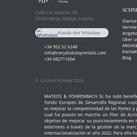
SCHN
Calle Los Huertos 78,
29780 Nerja, Málaga España
Startse
Vermie
Angebo
Kontakt über WhatsApp-
Über u
Chat
+34 682 711 604
Aktivit
+34 952 52 6248
Kontak
info@nerjaholidayrentals.com
Blog
+34 682711604
© Casasol Holiday 2026
MATEOS & FOHRENBACH SL ha sido benefici
Fondo Europeo de Desarrollo Regional cuyo
es mejorar la competitividad de las Pymes y 
cual ha puesto en marcha un Plan de Acci
objetivo de mejorar su posicionamiento en
exteriores a través de la gestión de la marc
internacionalización el año 2022. Para ello 