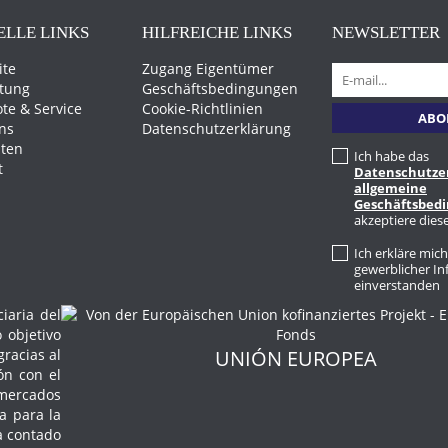
ELLE LINKS
HILFREICHE LINKS
NEWSLETTER
ite
Zugang Eigentümer
tung
Geschäftsbedingungen
te & Service
Cookie-Richtlinien
ns
Datenschutzerklärung
äten
Ich habe das
t
Datenschutze
allgemeine
Geschäftsbed
akzeptiere dies
Ich erkläre mic
gewerblicher I
einverstanden
aria del
 objetivo
gracias al
UNIÓN EUROPEA
ón con el
 mercados
a para la
ha contado