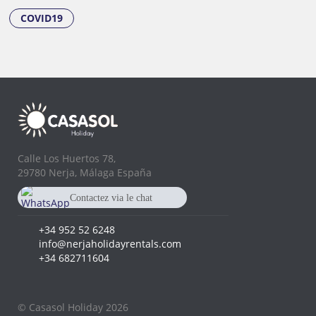
COVID19
Calle Los Huertos 78,
29780 Nerja, Málaga España
Contactez via le chat
Whatsapp
+34 682 711 604
+34 952 52 6248
info@nerjaholidayrentals.com
+34 682711604
© Casasol Holiday 2026