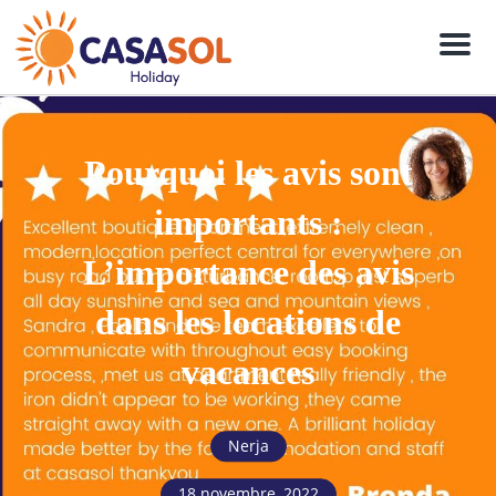
Men
Pourquoi les avis sont
importants :
L’importance des avis
dans les locations de
vacances
Nerja
18 novembre, 2022