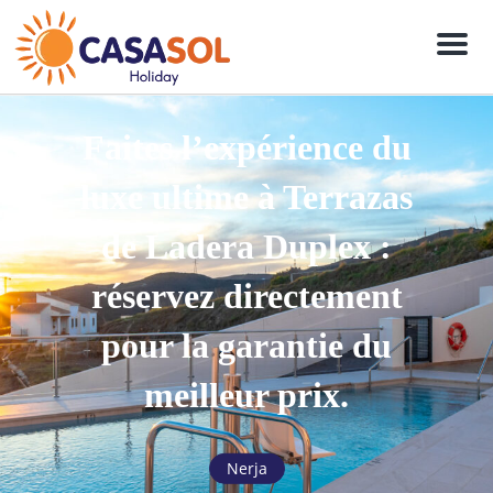
Men
Faites l’expérience du
luxe ultime à Terrazas
de Ladera Duplex :
réservez directement
pour la garantie du
meilleur prix.
Nerja