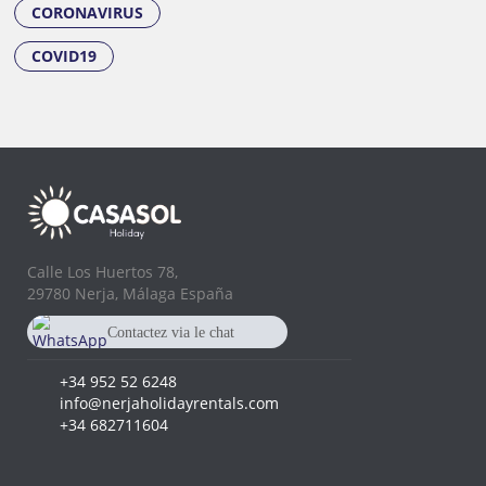
CORONAVIRUS
COVID19
Calle Los Huertos 78,
29780 Nerja, Málaga España
Contactez via le chat
Whatsapp
+34 682 711 604
+34 952 52 6248
info@nerjaholidayrentals.com
+34 682711604