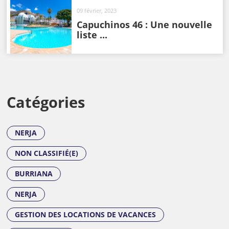
09 février, 2023
Capuchinos 46 : Une nouvelle
liste ...
Catégories
NERJA
NON CLASSIFIÉ(E)
BURRIANA
NERJA
GESTION DES LOCATIONS DE VACANCES