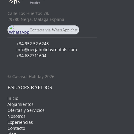
Calle Los Huertos 78,
29780 Nerja, Málaga España
Contacta via WhatsApp chat
+34 682 711 604
+34 952 52 6248
info@nerjaholidayrentals.com
+34 682711604
© Casasol Holiday 2026
ENLACES RÁPIDOS
Inicio
Alojamientos
Ofertas y Servicios
Nosotros
Experiencias
Contacto