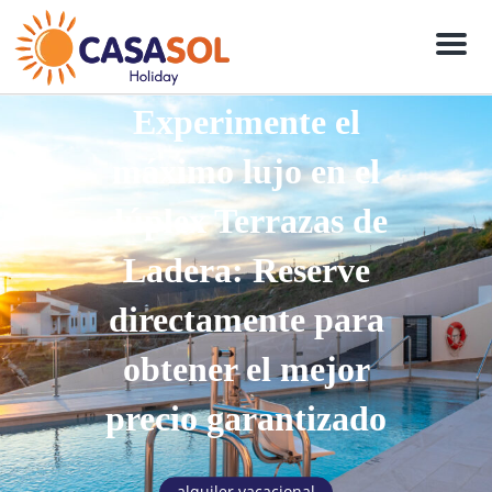
Men
Experimente el
máximo lujo en el
dúplex Terrazas de
Ladera: Reserve
directamente para
obtener el mejor
precio garantizado