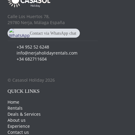
Calle Los Huertos 78,
29780 Nerja, Málaga España
Contact via WhatsApp chat
+34 682 711 604
+34 952 52 6248
info@nerjaholidayrentals.com
+34 682711604
© Casasol Holiday 2026
QUICK LINKS
Home
Rentals
Deals & Services
About us
Experience
Contact us