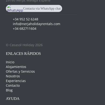
29780 Nerja, Málaga España
Contacta via WhatsApp chat
+34 682 711 604
+34 952 52 6248
info@nerjaholidayrentals.com
+34 682711604
© Casasol Holiday 2026
ENLACES RÁPIDOS
Inicio
Alojamientos
Ofertas y Servicios
Nosotros
Experiencias
Contacto
Blog
AYUDA