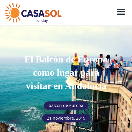
Men
El Balcón de Europa
como lugar para
visitar en Andalucía
balcon de europa
21 noviembre, 2019