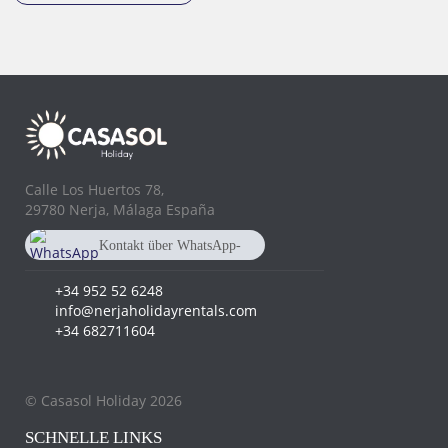
Calle Los Huertos 78,
29780 Nerja, Málaga España
Kontakt über WhatsApp-
Chat
+34 682 711 604
+34 952 52 6248
info@nerjaholidayrentals.com
+34 682711604
© Casasol Holiday 2026
SCHNELLE LINKS