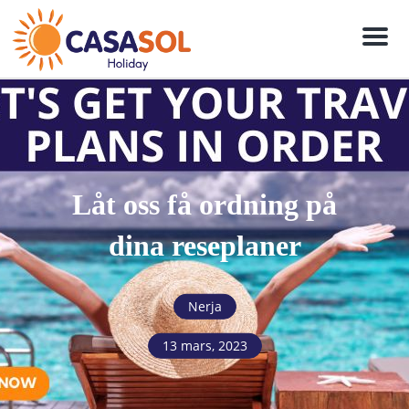
Meny
Låt oss få ordning på
dina reseplaner
Nerja
13 mars, 2023