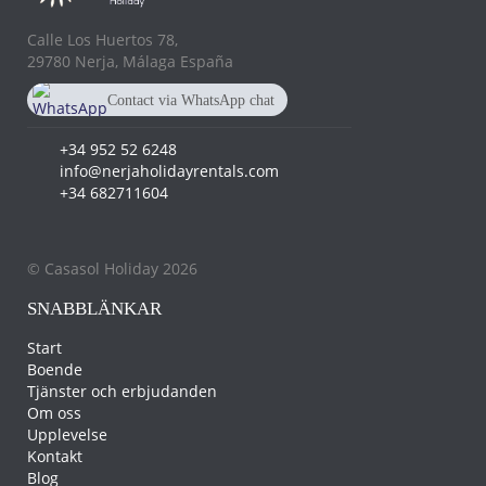
Calle Los Huertos 78,
29780 Nerja, Málaga España
Contact via WhatsApp chat
+34 682 711 604
+34 952 52 6248
info@nerjaholidayrentals.com
+34 682711604
© Casasol Holiday 2026
SNABBLÄNKAR
Start
Boende
Tjänster och erbjudanden
Om oss
Upplevelse
Kontakt
Blog