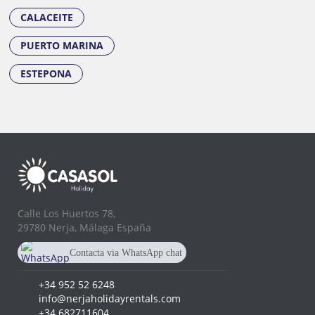
CALACEITE
PUERTO MARINA
ESTEPONA
Calle Los Huertos 78,
29780 Nerja, Málaga España
Contacta via WhatsApp chat
+34 682 711 604
+34 952 52 6248
info@nerjaholidayrentals.com
+34 682711604