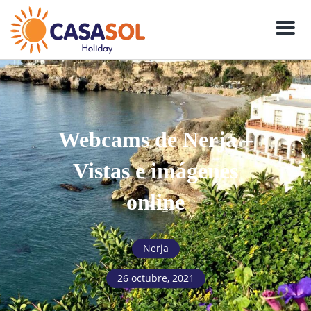
Men
Webcams de Nerja –
Vistas e imágenes
online
Nerja
26 octubre, 2021