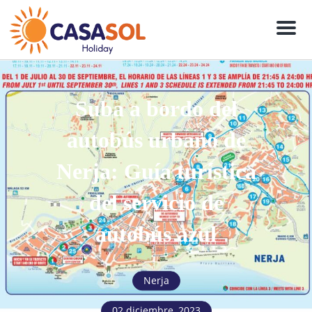
Men
Suba a bordo del
autobús urbano de
Nerja: Guía turística
del servicio de
autobús azul
Nerja
02 diciembre, 2023