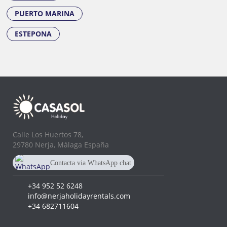
PUERTO MARINA
ESTEPONA
Calle Los Huertos 78,
29780 Nerja, Málaga España
Contacta via WhatsApp chat
+34 682 711 604
+34 952 52 6248
info@nerjaholidayrentals.com
+34 682711604